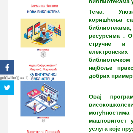
библиотекама 
Тема:
Упозна
коришћења са
библиотекама,
ресурсима . 
стручне и 
електронск
библиотечком
најбоље прак
добрих примера
get('twitter')) == 1) { ?>
Овај прогр
високошколс
могућностим
маштовитост 
услуга које пру