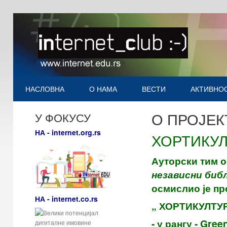
НАСЛОВНА
О НАМА
ВЕСТИ
АКТИВНО
О ПРОЈЕК
У ФОКУСУ
НА - internet.org.rs
ХОРТИКУЛ
Ауторски тим о
независни биб
осмислио је пр
НА - internet.co.rs
„ ХОРТИКУЛТУР
- у рангу - Green