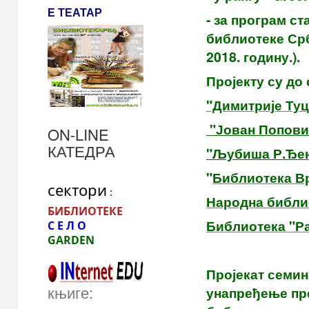
Е ТЕАТАР
- за програм с
библиотеке Ср
2018. годину.).
Пројекту су до
"Димитрије Туц
"Јован Попов
ON-LINE
КАТЕДРА
"Љубиша Р.Ђен
"
Библиотека
В
сектори
 :
Народна библи
БИБЛИОТЕКЕ
Библиотека "Р
С Е Л О
GARDEN 
Пројекат семи
књиге:
унапређење про