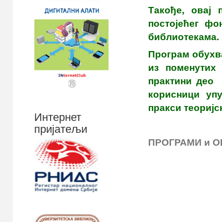
Такође, овај
постојећег фо
библиотекама.
Програм обухва
из поменутих 
практини део 
корисници упу
пракси теоријс
Интернет
пријатељи
ПРОГРАМИ и О