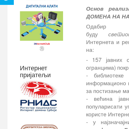
Основ реали
ДОМЕНА НА Н
Одабир
буду
светио
Интернета и ре
на:
- 157 јавних 
Интернет
огранцима) покр
пријатељи
- библиотеке
информационо п
за постизање м
- већина јавн
популарисати у
користе Интерне
- у најзначај