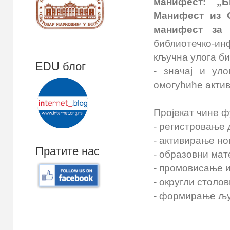
манифест: „Б
Манифест из 
манифест за 
библиотечко-и
кључна улога б
EDU блог
- значај и ул
омогућиће актив
Пројекат чине 
- регистровање
- активирање но
Пратите нас
- образовни мат
- промовисање 
- округли столо
- формирање љу