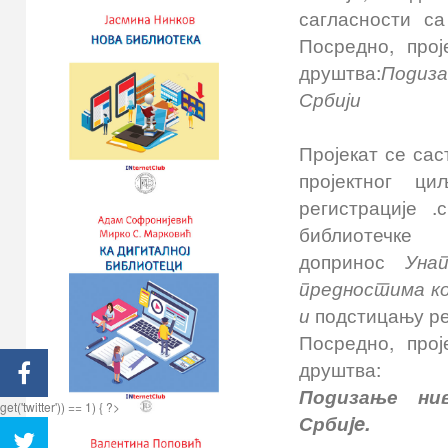
сагласности с
Посредно, про
друштва:
Подиза
Србији
Пројекат се сас
пројектног ц
регистрације 
библиотеч
допринос
Уна
предностима к
и
подстицању ре
Посредно, про
друштва:
Подизање н
и
get('twitter')) == 1) { ?>
Србиje.