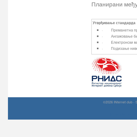
Планирани међу
Утврђивање стандарда з
· Преманетна пром
· Ангажовање библ
· Eлектронски мат
· Подизање нивоа
©2026 INternet club - 
Prirodni kamen c