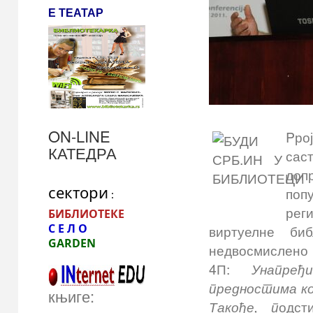
Е ТЕАТАР
ON-LINE
Pро
КАТЕДРА
саст
доп
сектори
поп
 :
рег
БИБЛИОТЕКЕ
С Е Л О
виртуелне би
GARDEN 
недвосмислен
4П:
Унапре
предностима к
књиге:
Такође, п
одст