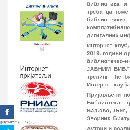
библиотека и
треба да томе
библиотечких
комплатибил
дигиталних ин
Интернет клуб,
2019. години о
библиотечко-
Интернет
ЈАВНИМ БИБЛИ
пријатељи
тренинг ће би
Интернет клуба
Пријављени по
Библиотека г
Ваљево, Љиг, У
Зворник, Брату
get('twitter')) == 1) { ?>
Аутори и реал