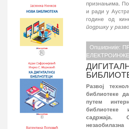
признањима. Пом
и ради у Аустра
године од кин
подршку у разво
Опширније: 
ЕЛЕКТРОИНЖ
ДИГИТАЛН
БИБЛИОТЕ
Развој техно
библиотеке д
путем интер
библиотеке 
садржаја.
незаобилаз