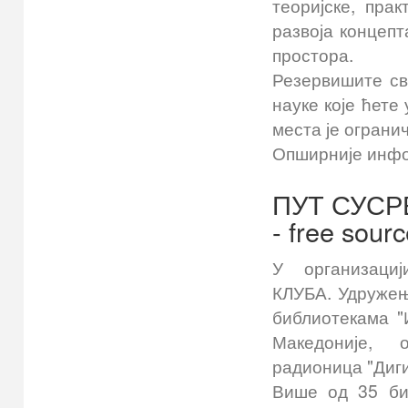
теоријске, пра
развоја концепт
простора.
Резервишите св
науке које ћете
места је ограни
Опширније инфо
ПУТ СУС
- free sou
У организаци
КЛУБА. Удружењ
библиотекама "
Македоније, 
радионица "Диги
Више од 35 би