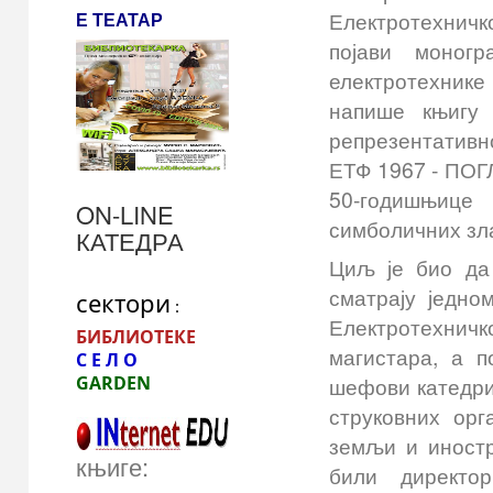
Електротехничко
Е ТЕАТАР
појави моногр
електротехник
напише књигу 
репрезентативн
ЕТФ 1967 - ПОГ
50-годишњице
ON-LINE
симболичних зла
КАТЕДРА
Циљ је био да
сматрају једно
сектори
 :
Електротехнич
БИБЛИОТЕКЕ
магистара, а п
С Е Л О
GARDEN 
шефови катедри
струковних орг
земљи и иностр
књиге:
били директо