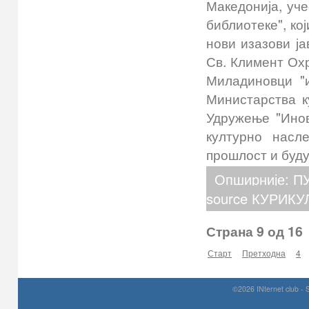
Македонија, уч
библиотеке", ко
нови изазови ја
Св. Климент Охр
Миладиновци "
Министарства 
Удружење "Ино
културно насл
прошлост и буд
Опширније: 
source КУРИКУ
Страна 9 од 16
Старт
Претходна
4
©2026 INternet club - 