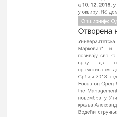
а
10. 12. 2018. у
у оквиру .RS до
Опширније: О
Отворена 
Универзитетск
Марковић“ и 
позивају све ко
срцу да при
промотивном до
Србији 2018. го
Focus on Open 
the Management 
новембра, у Ун
краља Александр
Водећи стручња