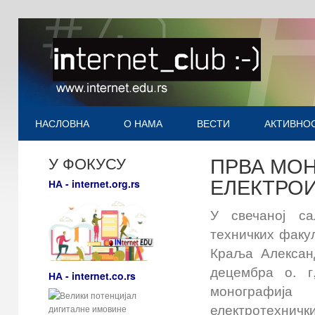
НАСЛОВНА
О НАМА
ВЕСТИ
АКТИВНО
ПРВА МОН
У ФОКУСУ
ЕЛЕКТРО
НА - internet.org.rs
У свечаној с
техничких факу
Краља Алексан
децембра о. г
НА - internet.co.rs
монографиј
електротехничк